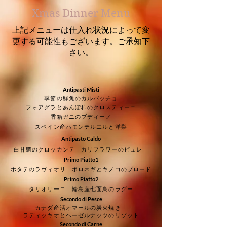
Xmas Dinner Menu
​上記メニューは仕入れ状況によって変
更する可能性もございます。ご承知下
さい。
Antipasti Misti
季節の鮮魚のカルパッチョ
フォアグラとあんぽ柿のクロスティーニ
香箱ガニのブディーノ
スペイン産ハモンテルエルと洋梨
Antipasto Caldo
白甘鯛のクロッカンテ カリフラワーのピュレ
Primo Piatto1
ホタテのラヴィオリ ポロネギとキノコのブロード
Primo Piatto2
タリオリーニ 輪島産七面鳥のラグー
Secondo di Pesce
カナダ産活オマールの炭火焼き
ラディッキオとヘーゼルナッツのリゾット
Secondo di Carne