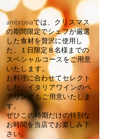
ambrosiaでは、クリスマス
の期間限定でシェフが厳選
した食材を贅沢に使用し
た、１日限定８名様までの
スペシャルコースをご用意
いたします。
お料理に合わせてセレクト
した、イタリアワインのペ
アリングもご用意いたしま
す。
​ぜひこの時期だけの特別な
お時間を当店でお楽しみ下
さい。