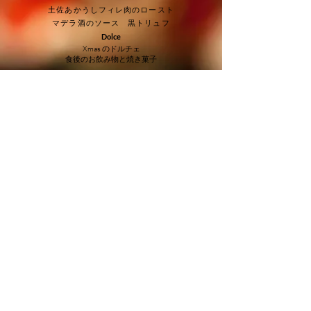
土佐あかうしフィレ肉のロースト
マデラ酒のソース 黒トリュフ
Dolce
Xmas のドルチェ
食後のお飲み物と
焼き菓子
Xmasディナーコー
ス お一人様
￥18000 (税込)
ワインペアリングコー
ス お一人様￥9000
(税込）
ノンアルコールペ
アリング
お一人様
￥4000（税